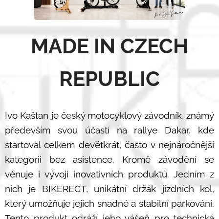
MADE IN CZECH
REPUBLIC
Ivo Kaštan je český motocyklový závodník, známý
především svou účastí na rallye Dakar, kde
startoval celkem devětkrát, často v nejnáročnější
kategorii bez asistence. Kromě závodění se
věnuje i vývoji inovativních produktů. Jedním z
nich je BIKERECT, unikátní držák jízdních kol,
který umožňuje jejich snadné a stabilní parkování.
Tento produkt odráží jeho vášeň pro technická