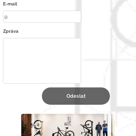
E-mail
Zpráva
Odeslat