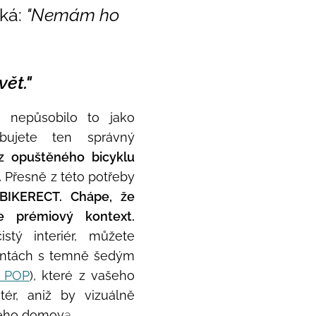
íká:
"Nemám ho
vět."
 nepůsobilo to jako
ebujete ten správný
 z opuštěného bicyklu
.
Přesně z této potřeby
BIKERECT. Chápe, že
e prémiový kontext.
stý interiér, můžete
iantách s temně šedým
a POP
), které z vašeho
itér, aniž by vizuálně
šeho domov
a.