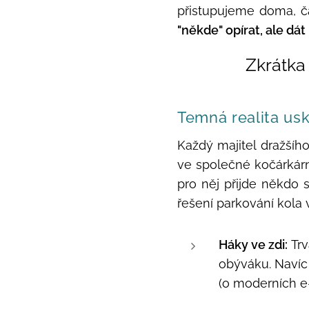
přistupujeme doma, č
"někde" opírat, ale dát 
Zkrátka 
Temná realita usk
Každý majitel dražšího
ve společné kočárkárn
pro něj přijde někdo
řešení parkování kola v 
Háky ve zdi:
Trv
obýváku. Navíc
(o moderních e-