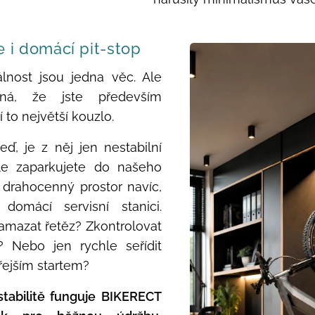
e i domácí pit-stop
nost jsou jedna věc. Ale
ná, že jste především
í to největší kouzlo.
ď, je z něj jen nestabilní
le zaparkujete do našeho
n drahocenný prostor navíc,
domácí servisní stanici.
namazat řetěz? Zkontrolovat
? Nebo jen rychle seřídit
řejším startem?
tabilitě funguje BIKERECT