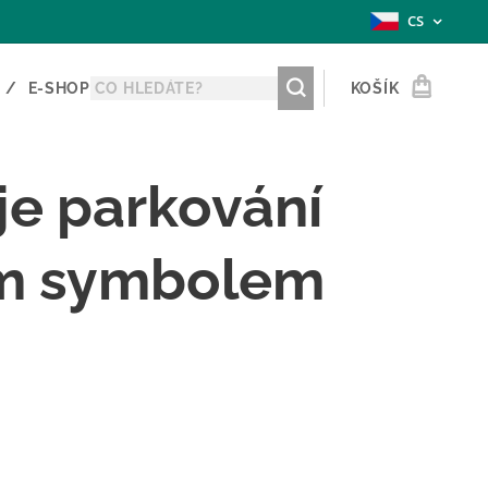
CS
E-SHOP
KOŠÍK
 je parkování
vým symbolem