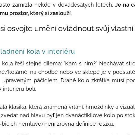
asto zamrzla někde v devadesátých letech.
Je na č
mu prostor, který si zaslouží.
si osvojte umění ovládnout svůj vlastní
ladnění kola v interiéru
 kola řeší stejné dilema: "Kam s ním?" Nechávat stro
ě/kolárně, na chodbě nebo ve sklepě je v podstatě j
 s upraveným páčidlem. Drahé kolo zkrátka musí po
interiéru bolí:
alá klasika, která znamená vrtání, hmoždinky a vizuá
 zvedat nad hlavu byť jen dvanáctikilové kolo po st
bicích nemluvě) není zrovna definice relax
u.