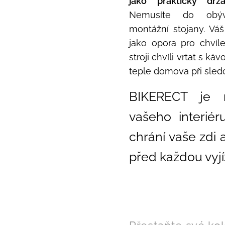
jako praktický dr
Nemusíte do obýv
montážní stojany. Váš
jako opora pro chví
stroji chvíli vrtat s ká
teple domova při sled
BIKERECT je m
vašeho interiéru
chrání vaše zdi 
před každou vyjí