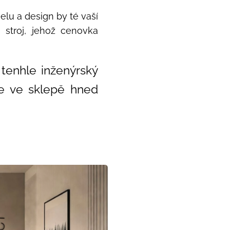
lu a design by té vaší
i stroj, jehož cenovka
 tenhle inženýrský
de ve sklepě hned