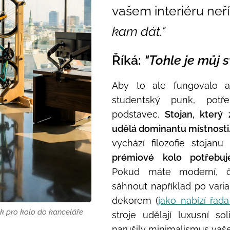
vašem interiéru neř
kam dát."
Říká:
"Tohle je můj s
Aby to ale fungovalo a
studentský punk, potř
podstavec.
Stojan, který
udělá dominantu místnosti
vychází filozofie stojanu
prémiové kolo potřebuj
Pokud máte moderní, či
sáhnout například po var
dekorem (
jako nabízí řad
ek pro kolo do kanceláře
stroje udělají luxusní sol
narušily minimalismus va