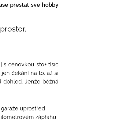
ase přestat své hobby
 prostor.
j s cenovkou sto+ tisíc
en čekání na to, až si
d dohled. Jenže běžná
l garáže uprostřed
okilometrovém zápřahu