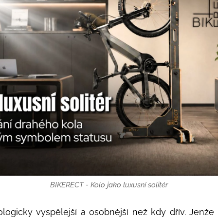
BIKERECT - Kolo jako luxusní solitér
logicky vyspělejší a osobnější než kdy dřív. Jenže r