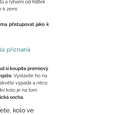
ťů a rýhami od řídítek
 k zemi.
oma přistupovat jako k
(a přiznaná
d si koupíte prémiový
spíže.
Vystavíte ho na
 skvěle vypadá a něco
dní kolo je na tom
ická socha.
jete, kolo ve