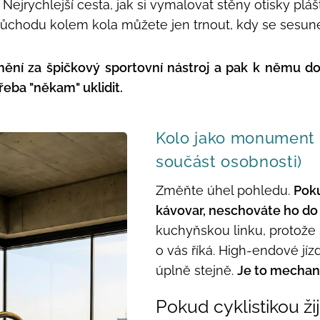
Nejrychlejší cesta, jak si vymalovat stěny otisky pláš
růchodu kolem kola můžete jen trnout, kdy se sesune
jmění za špičkový sportovní nástroj a pak k němu d
řeba "někam" uklidit.
Kolo jako monument 
součást osobnosti
)
Změňte úhel pohledu.
Poku
kávovar, neschováte ho do 
kuchyňskou linku, protože
o vás říká. High-endové jíz
úplně stejně.
Je to mechan
Pokud cyklistikou ži