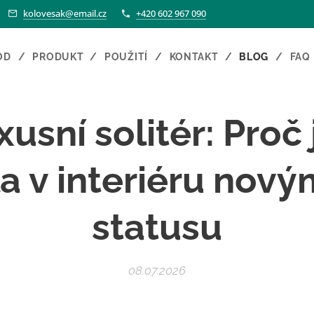
kolovesak@email.cz
+420 602 967 090
OD
PRODUKT
POUŽITÍ
KONTAKT
BLOG
FAQ
xusní solitér: Proč
a v interiéru no
statusu
08.07.2026