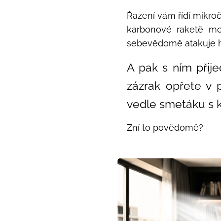
Řazení vám řídí mikro
karbonové raketě mohl
sebevědomě atakuje ho
A pak s ním přije
zázrak opřete v 
vedle smetáku s 
Zní to povědomě?