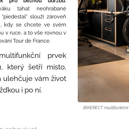
žák pro běžnou údržbu.
áku tahat neohrabané
 "piedestal" slouží zároveň
le, kdy se chcete ve svém
vou v ruce, a to vše rovnou v
ování Tour de France.
ultifunkční prvek
, který šetří místo,
a ulehčuje vám život
žďkou i po ní.
BIKERECT multifunkční 