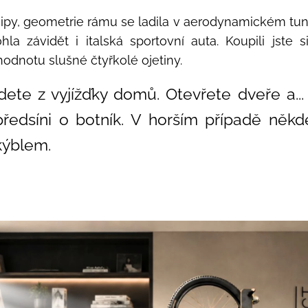
čipy, geometrie rámu se ladila v aerodynamickém tune
a závidět i italská sportovní auta. Koupili jste s
dnotu slušné čtyřkolé ojetiny.
dete z vyjížďky domů. Otevřete dveře a...
předsíni o botník. V horším případě něk
kýblem.