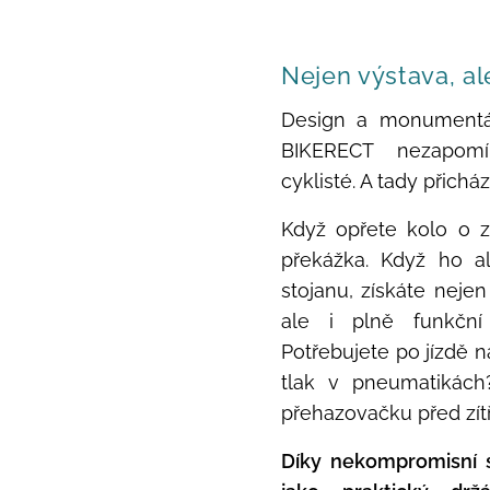
Nejen výstava, al
Design a monumentál
BIKERECT nezapomí
cyklisté. A tady přicház
Když opřete kolo o ze
překážka. Když ho a
stojanu, získáte neje
ale i plně funkční 
Potřebujete po jízdě 
tlak v pneumatikách
přehazovačku před zít
Díky nekompromisní s