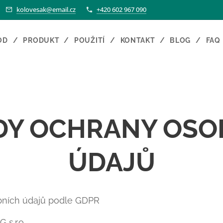
kolovesak@email.cz
+420 602 967 090
OD
PRODUKT
POUŽITÍ
KONTAKT
BLOG
FAQ
DY OCHRANY OSO
ÚDAJŮ
bních údajů podle GDPR
s.r.o.