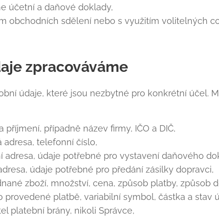
e účetní a daňové doklady,
ním obchodních sdělení nebo s využitím volitelných c
údaje zpracováváme
ní údaje, které jsou nezbytné pro konkrétní účel. M
 a příjmení, případně název firmy, IČO a DIČ,
 adresa, telefonní číslo,
ční adresa, údaje potřebné pro vystavení daňového do
adresa, údaje potřebné pro předání zásilky dopravci,
dnané zboží, množství, cena, způsob platby, způsob 
o provedené platbě, variabilní symbol, částka a stav 
l platební brány, nikoli Správce,