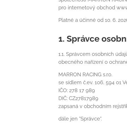
pro internetový obchod www
Platné a účinné od 10. 6. 202
1. Správce osobn
1.1. Správcem osobních údaj
obecného nařízení o ochraně 
MARRON RACING s.r.o.
se sídlem č.ev. 106, 594 01 V
IČO: 278 17 989
DIČ: CZ27817989
zapsaná v obchodním rejstř
dále jen "Správce".