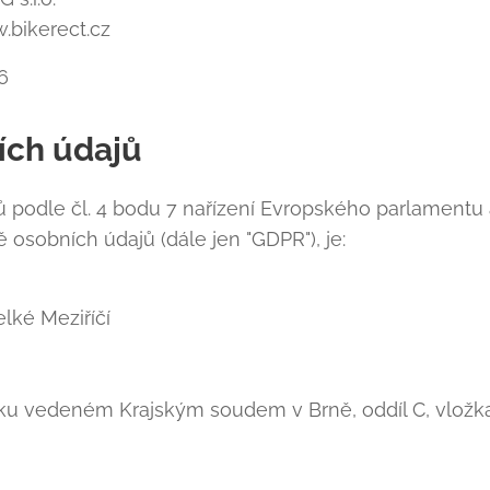
.bikerect.cz
6
ích údajů
ů podle čl. 4 bodu 7 nařízení Evropského parlamentu
osobních údajů (dále jen "GDPR"), je:
elké Meziříčí
íku vedeném Krajským soudem v Brně, oddíl C, vložk