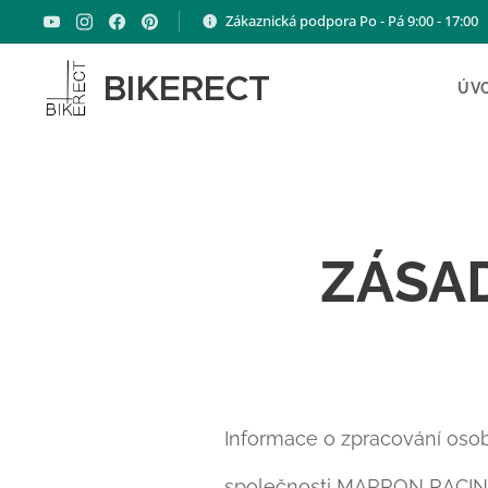
Zákaznická podpora Po - Pá 9:00 - 17:00
BIKERECT
ÚV
ZÁSA
Informace o zpracování oso
společnosti MARRON RACING 