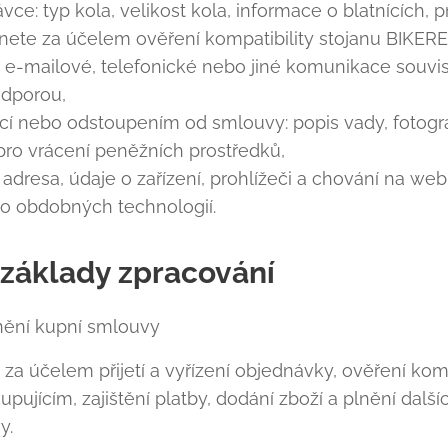
vce: typ kola, velikost kola, informace o blatnících
tnete za účelem ověření kompatibility stojanu BIKERE
 e-mailové, telefonické nebo jiné komunikace souvis
odporou,
mací nebo odstoupením od smlouvy: popis vady, fotogra
 pro vrácení peněžních prostředků,
P adresa, údaje o zařízení, prohlížeči a chování na w
o obdobných technologií.
í základy zpracování
lnění kupní smlouvy
 účelem přijetí a vyřízení objednávky, ověření kompa
pujícím, zajištění platby, dodání zboží a plnění další
y.