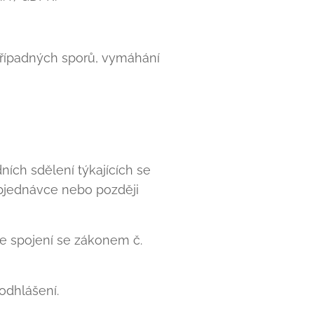
případných sporů, vymáhání
ích sdělení týkajících se
objednávce nebo později
ve spojení se zákonem č.
dhlášení.