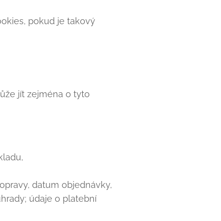
ookies, pokud je takový
ůže jít zejména o tyto
kladu,
dopravy, datum objednávky,
úhrady; údaje o platební