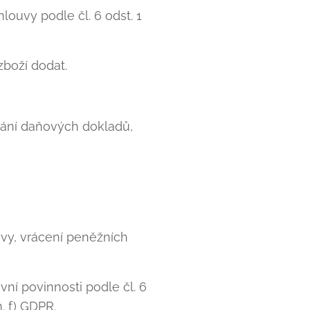
ouvy podle čl. 6 odst. 1
zboží dodat.
vání daňových dokladů,
vy, vrácení peněžních
vní povinnosti podle čl. 6
. f) GDPR.