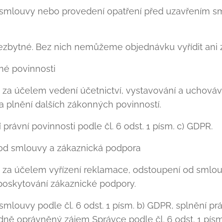
smlouvy nebo provedení opatření před uzavřením sml
nezbytné. Bez nich nemůžeme objednávku vyřídit ani 
nné povinnosti
za účelem vedení účetnictví, vystavování a uchová
a plnění dalších zákonných povinností.
právní povinnosti podle čl. 6 odst. 1 písm. c) GDPR.
 od smlouvy a zákaznická podpora
za účelem vyřízení reklamace, odstoupení od smlou
 poskytování zákaznické podpory.
mlouvy podle čl. 6 odst. 1 písm. b) GDPR, splnění prá
adně oprávněný zájem Správce podle čl. 6 odst. 1 písm