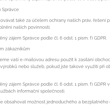
ů Správce
vávat také za účelem ochrany našich práv, řešení 
lnění našich povinností.
ný zájem Správce podle čl. 6 odst. 1 písm. f) GDPR.
ním zákazníkům
me vaši e-mailovou adresu použít k zasílání obchodn
výrobků nebo služeb, pokud jste takové využití při 
ný zájem Správce podle čl. 6 odst. 1 písm. f) GDPR 
lužbách informační společnosti.
e obsahovat možnost jednoduchého a bezplatného o